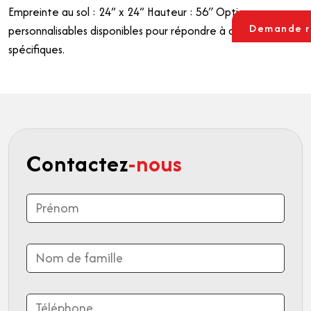
Empreinte au sol : 24” x 24”
Hauteur : 56″
Options
Demande r
personnalisables disponibles pour répondre à des exigences
spécifiques.
Contactez
-nous